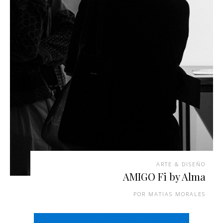
ARTE & DISEÑO
AMIGO Fi by Alma
MATIAS MORALES