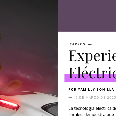
CARROS
Experi
Eléctri
POR
YAMILLY BONILLA
19 DE MARZO DE 202
La tecnología eléctrica 
rurales, demuestra poten