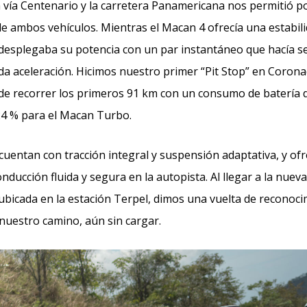
la vía Centenario y la carretera Panamericana nos permitió 
de ambos vehículos. Mientras el Macan 4 ofrecía una estabili
esplegaba su potencia con un par instantáneo que hacía se
da aceleración. Hicimos nuestro primer “Pit Stop” en Coron
de recorrer los primeros 91 km con un consumo de batería d
24 % para el Macan Turbo.
entan con tracción integral y suspensión adaptativa, y of
nducción fluida y segura en la autopista. Al llegar a la nuev
ubicada en la estación Terpel, dimos una vuelta de reconoc
nuestro camino, aún sin cargar.