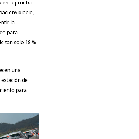
poner a prueba
dad envidiable,
ntir la
ado para
e tan solo 18 %
recen una
a estación de
imiento para