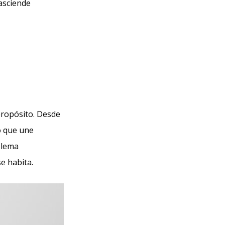
rasciende
 propósito. Desde
o que une
 lema
e habita.