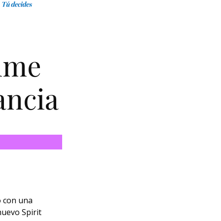
Time
ancia
o con una
nuevo Spirit