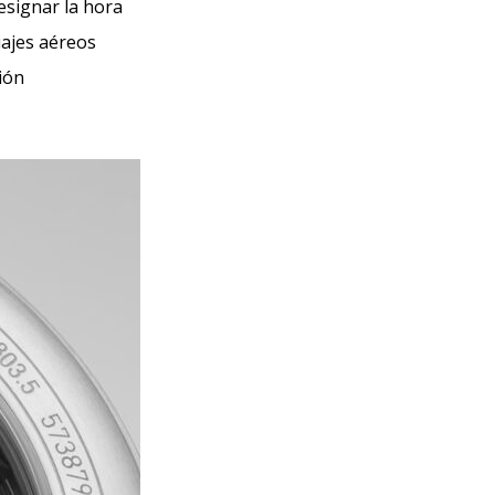
esignar la hora
iajes aéreos
ión