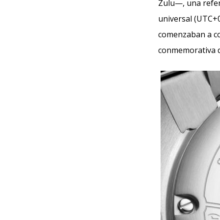
Zulu—, una refer
universal (UTC+0
comenzaban a con
conmemorativa q