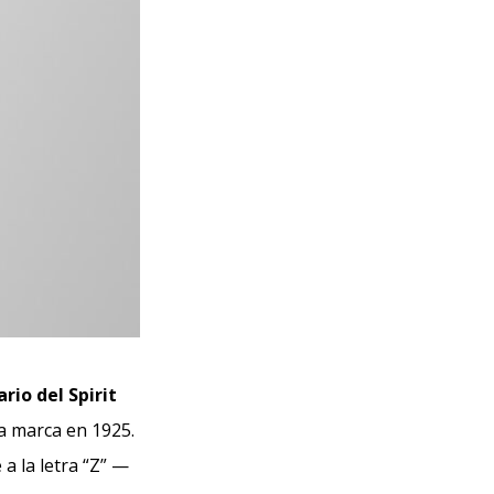
rio del Spirit
la marca en 1925.
a la letra “Z” —