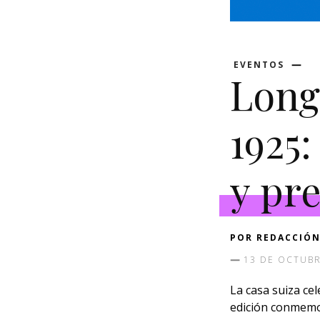
EVENTOS
Long
1925:
y pr
POR
REDACCIÓN
13 DE OCTUBR
La casa suiza ce
edición conmemor