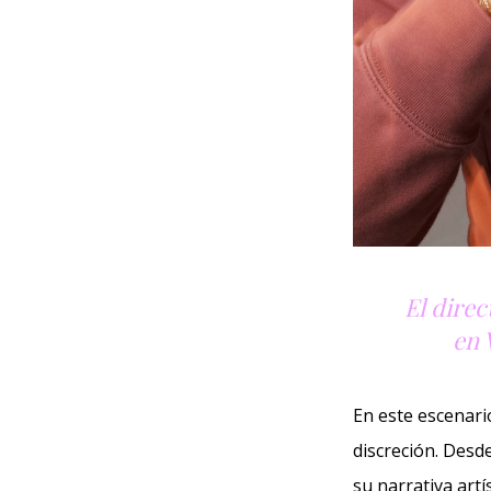
El dire
en 
En este escenario
discreción. Desd
su narrativa artís