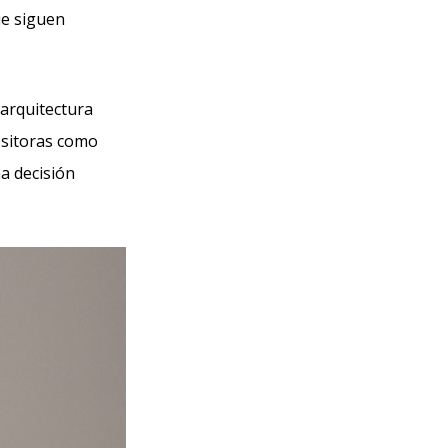
ue siguen
 arquitectura
positoras como
na decisión