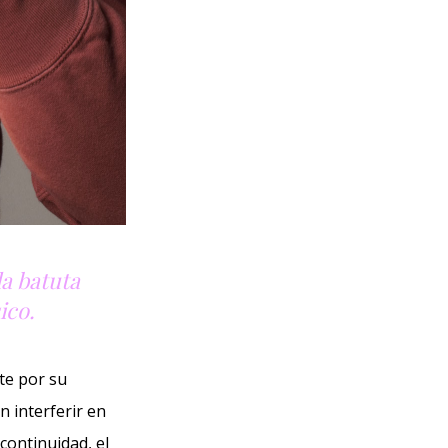
a batuta
ico.
nte por su
n interferir en
 continuidad, el