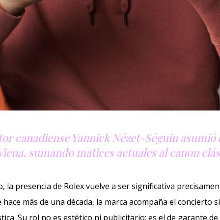
ctor canadiense Yannick Nézet-Séguin asumió l
Viena, sumando matices actuales al canon clás
, la presencia de Rolex vuelve a ser significativa precisame
e hace más de una década, la marca acompaña el concierto si
tica. Su rol no es estético ni publicitario: es el de garante de