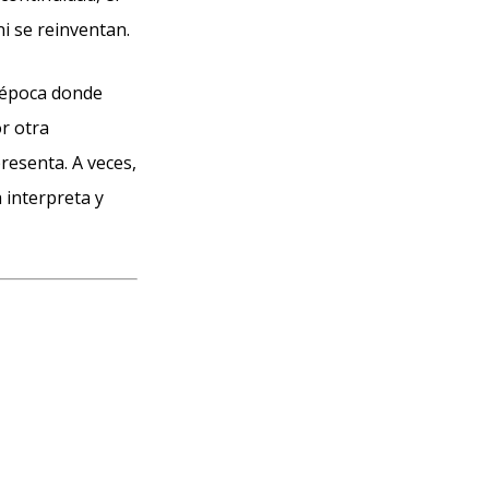
ni se reinventan.
 época donde
or otra
resenta. A veces,
 interpreta y